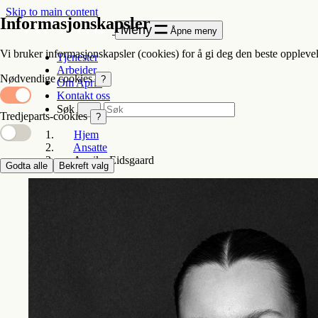
Skip to main content
Informasjonskapsler
Meny
Åpne meny
Vi bruker informasjonskapsler (cookies) for å gi deg den beste opplevel
Tjenester
Arbeider
Nødvendige cookies
?
Om Apriil
Kontakt oss
Søk
Tredjeparts-cookies
?
Hjem
Ansatte
Annika Eidsgaard
Godta alle
Bekreft valg