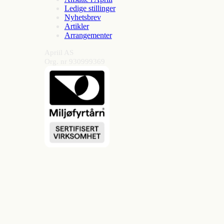
Ledige stillinger
Nyhetsbrev
Artikler
Arrangementer
Apriil AS
Org. nr 930999369