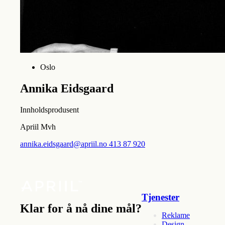
Oslo
Annika Eidsgaard
Innholdsprodusent
Apriil Mvh
annika.eidsgaard@apriil.no
413 87 920
Tjenester
Klar for å nå dine mål?
Reklame
Design