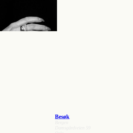
Besøk
Bergen
Damsgårdveien 59