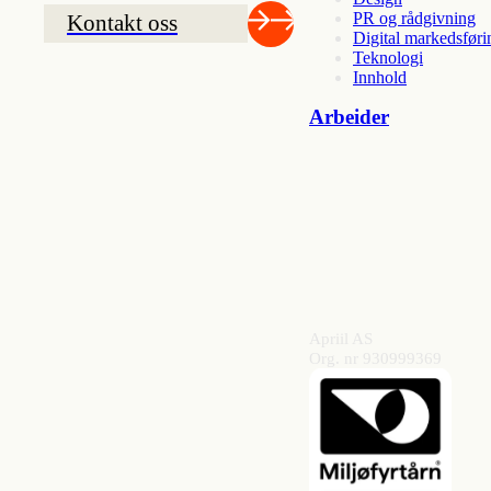
PR og rådgivning
Kontakt oss
Digital markedsføri
Teknologi
Innhold
Arbeider
Apriil AS
Org. nr 930999369