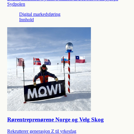
Sydpolen
Digital markedsføring
Innhold
Rørentreprenørene Norge og Velg Skog
Rekrutterer generasjon Z til yrkesfag