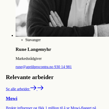
Stavanger
Rune Langemyhr
Markedsrådgiver
rune@apriilprocontra.no
930 14 981
Relevante arbeider
Se alle arbeider
Mowi
Brukte influenser og fikk 1 million til å se Mowi-flagget på