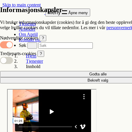
Skip to main content
Informasjonskapsler
Meny
Åpne meny
Vi bruker informasjonskapsler (cookies) for å gi deg den beste oppleve
Tjenester
velge hvilke cookies du vil tillate nedenfor. Les mer i vår
personverner
Arbeider
Om Apriil
Nødvendige cookies
?
Kontakt oss
Søk
Tredjeparts-cookies
?
Hjem
Tjenester
Innhold
Godta alle
Innhold
Bekreft valg