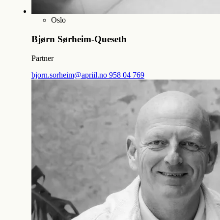
Oslo
Bjørn Sørheim-Queseth
Partner
bjorn.sorheim@apriil.no
958 04 769