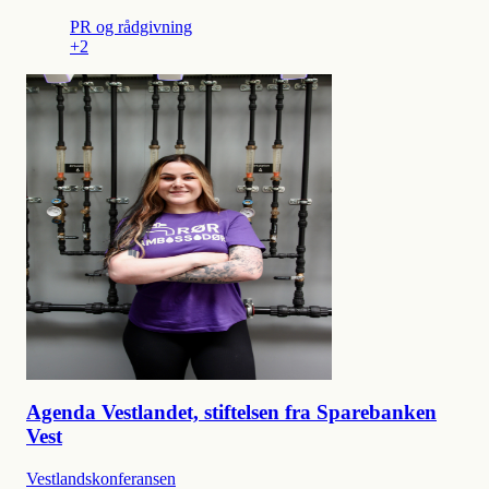
PR og rådgivning
+2
Agenda Vestlandet, stiftelsen fra Sparebanken
Vest
Vestlandskonferansen