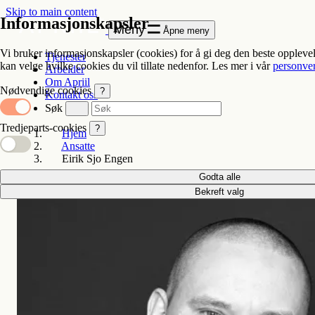
Skip to main content
Informasjonskapsler
Meny
Åpne meny
Vi bruker informasjonskapsler (cookies) for å gi deg den beste oppleve
Tjenester
kan velge hvilke cookies du vil tillate nedenfor. Les mer i vår
personve
Arbeider
Om Apriil
Nødvendige cookies
?
Kontakt oss
Søk
Tredjeparts-cookies
?
Hjem
Ansatte
Eirik Sjo Engen
Godta alle
Bekreft valg