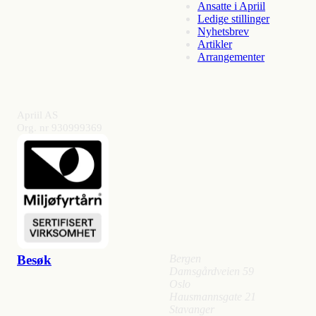
Ansatte i Apriil
Ledige stillinger
Nyhetsbrev
Artikler
Arrangementer
Apriil AS
Org. nr 930999369
Besøk
Bergen
Damsgårdveien 59
Oslo
Hausmannsgate 21
Stavanger