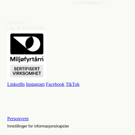
Nykirkebakken 7
Apriil AS
Org. nr 930999369
LinkedIn
Instagram
Facebook
TikTok
Personvern
Innstillinger for informasjonskapsler