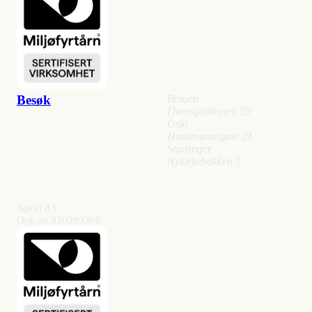
Besøk
Bergen
Damsgårdveien 59
Oslo
Hausmannsgate 21
Stavanger
Nykirkebakken 7
Apriil AS
Org. nr 930999369