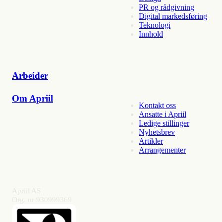
PR og rådgivning
Digital markedsføring
Teknologi
Innhold
Arbeider
Om Apriil
Kontakt oss
Ansatte i Apriil
Ledige stillinger
Nyhetsbrev
Artikler
Arrangementer
Apriil AS
Org. nr 930999369