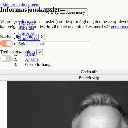
Skip to main content
Informasjonskapsler
Meny
Åpne meny
Vi bruker informasjonskapsler (cookies) for å gi deg den beste oppleve
Tjenester
kan velge hvilke cookies du vil tillate nedenfor. Les mer i vår
personve
Arbeider
Om Apriil
Nødvendige cookies
?
Kontakt oss
Søk
Tredjeparts-cookies
?
Hjem
Ansatte
Geir Florhaug
Godta alle
Bekreft valg