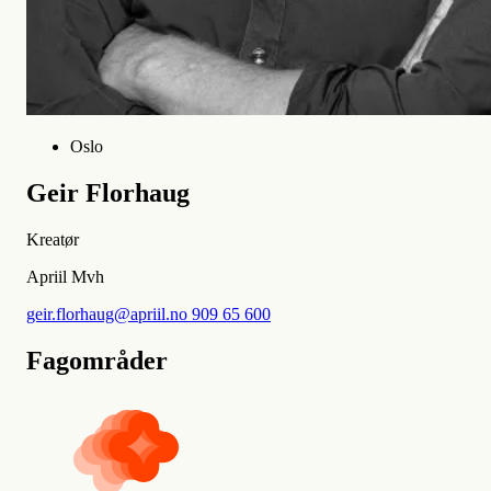
Oslo
Geir Florhaug
Kreatør
Apriil Mvh
geir.florhaug@apriil.no
909 65 600
Fagområder