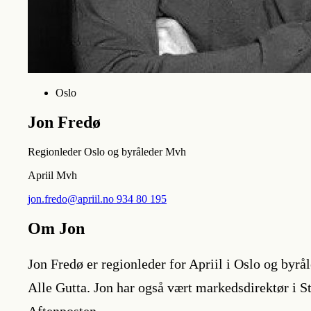
Oslo
Jon Fredø
Regionleder Oslo og byråleder Mvh
Apriil Mvh
jon.fredo@apriil.no
934 80 195
Om Jon
Jon Fredø er regionleder for Apriil i Oslo og byrå
Alle Gutta. Jon har også vært markedsdirektør i S
Aftenposten.