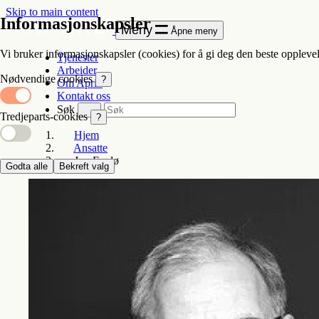
Skip to main content
Informasjonskapsler
Meny
Åpne meny
Vi bruker informasjonskapsler (cookies) for å gi deg den beste opplevel
Tjenester
Arbeider
Nødvendige cookies
?
Om Apriil
Kontakt oss
Søk
Tredjeparts-cookies
?
Hjem
Ansatte
Jon Fredø
Godta alle
Bekreft valg