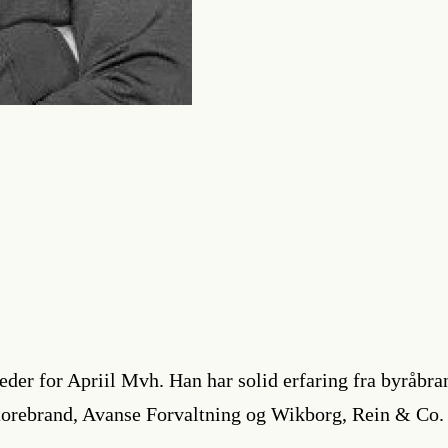
leder for Apriil Mvh. Han har solid erfaring fra byråbr
torebrand, Avanse Forvaltning og Wikborg, Rein & Co. H