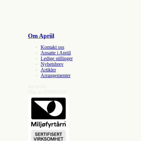
Om Apriil
Kontakt oss
Ansatte i Apriil
Ledige stillinger
Nyhetsbrev
Artikler
Arrangementer
Apriil AS
Org. nr 930999369