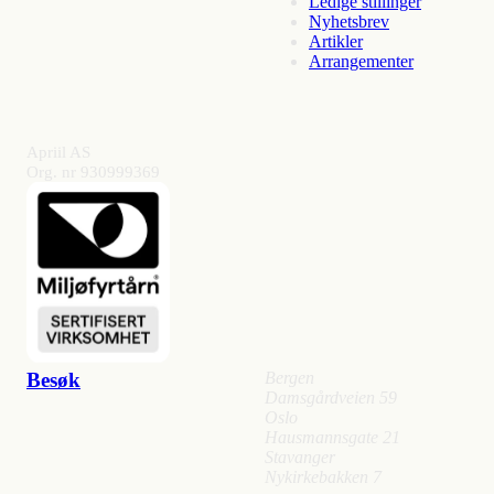
Ledige stillinger
Nyhetsbrev
Artikler
Arrangementer
Apriil AS
Org. nr 930999369
Besøk
Bergen
Damsgårdveien 59
Oslo
Hausmannsgate 21
Stavanger
Nykirkebakken 7