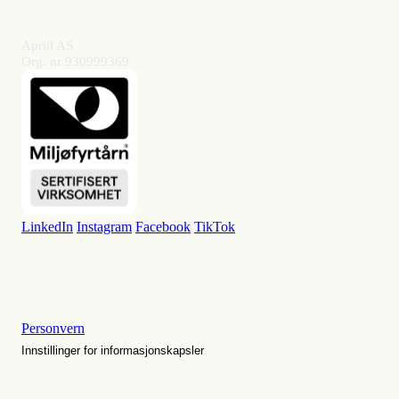
Apriil AS
Org. nr 930999369
LinkedIn
Instagram
Facebook
TikTok
Personvern
Innstillinger for informasjonskapsler