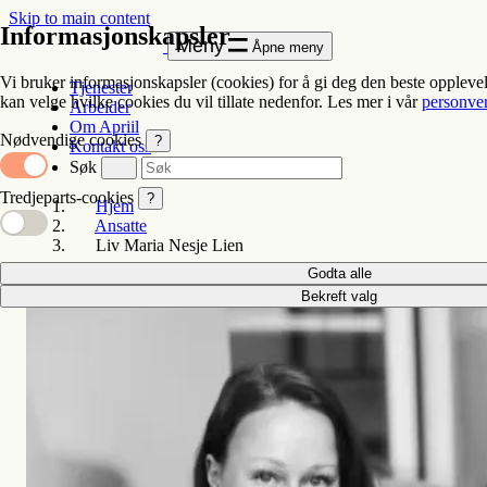
Skip to main content
Informasjonskapsler
Meny
Åpne meny
Vi bruker informasjonskapsler (cookies) for å gi deg den beste oppleve
Tjenester
kan velge hvilke cookies du vil tillate nedenfor. Les mer i vår
personve
Arbeider
Om Apriil
Nødvendige cookies
?
Kontakt oss
Søk
Tredjeparts-cookies
?
Hjem
Ansatte
Liv Maria Nesje Lien
Godta alle
Bekreft valg