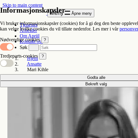
Skip to main content
Informasjonskapsler
Meny
Åpne meny
Vi bruker informasjonskapsler (cookies) for å gi deg den beste oppleve
Tjenester
kan velge hvilke cookies du vil tillate nedenfor. Les mer i vår
personve
Arbeider
Om Apriil
Nødvendige cookies
?
Kontakt oss
Søk
Tredjeparts-cookies
?
Hjem
Ansatte
Mari Kihle
Godta alle
Bekreft valg