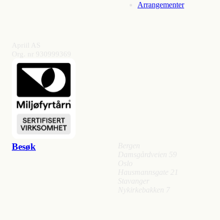
Arrangementer
Apriil AS
Org. nr 930999369
Besøk
Bergen
Damsgårdveien 59
Oslo
Hausmannsgate 21
Stavanger
Nykirkebakken 7