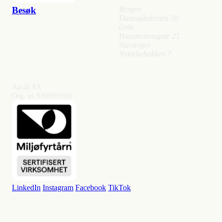
Besøk
Bergen
Damsgårdveien 59
Oslo
Hausmannsgate 21
Stavanger
Nykirkebakken 7
Apriil AS
Org. nr 930999369
LinkedIn
Instagram
Facebook
TikTok