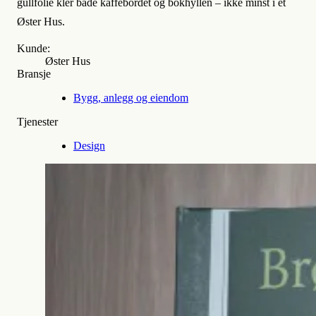
gullfolie kler både kaffebordet og bokhyllen – ikke minst i et
Øster Hus.
Kunde:
Øster Hus
Bransje
Bygg, anlegg og eiendom
Tjenester
Design