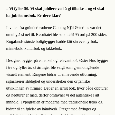
– Vi fyller 50. Vi skal jubilere ved å gi tilbake – og vi skal
ha jubileumsbok. Er dere klar?
Invitten fra gründerbrødrene Cato og Njål Østerhus var det
umulig å si nei til. Resultatet ble solid: 26195 ord på 200 sider.
Rogalands største boligbygger hadde fått sin eventyrbok,
minnebok, kulturbok og takkebok.
Designet bygger på en enkel og relevant idé. Øster Hus bygger
i tre og fyller år, så årringer ble valgt som gjennomgående
visuelt element. Ringene bidrar til en levende utforming,
signaliserer stødighet og understreker den organiske
utviklingen av firmaet. Det er en ærlig bok, hvor både oppturer
og nedturer er med, derfor omfavner vi det autentiske i alt
innhold. Typografien er moderne med tradisjonelle trekk og
bidrar til en følelse av håndverk. Preget med årringer og