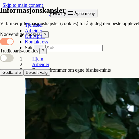
Skip to main content
Informasjonskapsler
Meny
Åpne meny
Vi bruker informasjonskapsler (cookies) for å gi deg den beste opplevel
Tjenester
Arbeider
Nødvendige cookies
?
Om Apriil
Kontakt oss
Søk
Tredjeparts-cookies
?
Hjem
Arbeider
De som drømmer om egne bisniss-mints
Godta alle
Bekreft valg