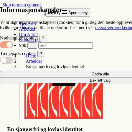
Skip to main content
Informasjonskapsler
Meny
Åpne meny
Vi bruker informasjonskapsler (cookies) for å gi deg den beste oppleve
Tjenester
hvilke cookies du vil tillate nedenfor. Les mer i vår
personvernerklærin
Arbeider
Om Apriil
Nødvendige cookies
?
Kontakt oss
Søk
Tredjeparts-cookies
?
Hjem
Arbeider
En sjangerfri og lovløs identitet
Godta alle
Bekreft valg
En sjangerfri og lovløs identitet