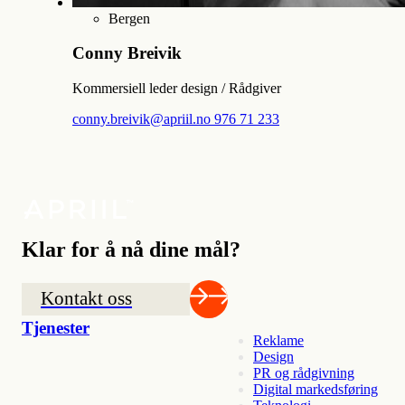
Bergen
Conny Breivik
Kommersiell leder design / Rådgiver
conny.breivik@apriil.no
976 71 233
Klar for å nå dine mål?
Kontakt oss
Tjenester
Reklame
Design
PR og rådgivning
Digital markedsføring