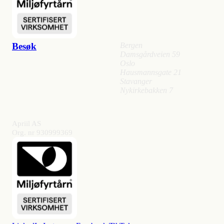
Besøk
Bergen
Damsgårdveien 59
Oslo
Hausmannsgate 21
Stavanger
Nykirkebakken 7
Apriil AS
Org. nr 930999369