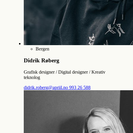
Bergen
Didrik Røberg
Grafisk designer / Digital designer / Kreativ
teknolog
didrik.roberg@apriil.no
993 26 588