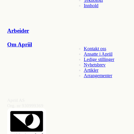
Teknologi
Innhold
Arbeider
Om Apriil
Kontakt oss
Ansatte i Apriil
Ledige stillinger
Nyhetsbrev
Artikler
Arrangementer
Apriil AS
Org. nr 930999369