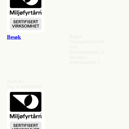
Besøk
Bergen
Damsgårdveien 59
Oslo
Hausmannsgate 21
Stavanger
Nykirkebakken 7
Apriil AS
Org. nr 930999369