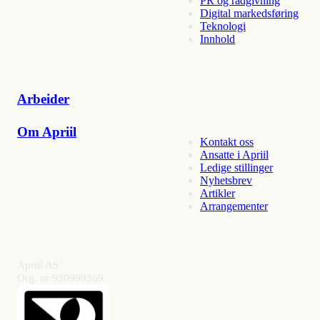
PR og rådgivning
Digital markedsføring
Teknologi
Innhold
Arbeider
Om Apriil
Kontakt oss
Ansatte i Apriil
Ledige stillinger
Nyhetsbrev
Artikler
Arrangementer
Apriil AS
Org. nr 930999369