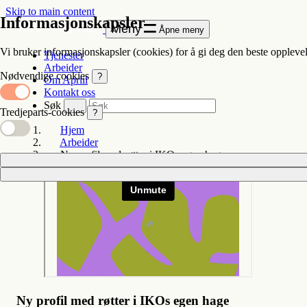
Skip to main content
Informasjonskapsler
Meny
Åpne meny
Vi bruker informasjonskapsler (cookies) for å gi deg den beste opplevel
Tjenester
Arbeider
Nødvendige cookies
?
Om Apriil
Kontakt oss
Søk
Tredjeparts-cookies
?
Hjem
Arbeider
Ny profil med røtter i IKOs egen hage
Ny profil med røtter i IKOs egen hage