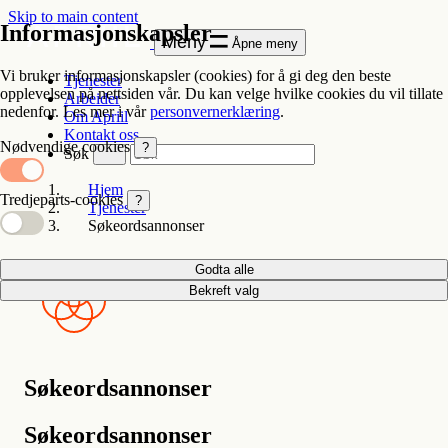
Skip to main content
Informasjonskapsler
Meny
Åpne meny
Vi bruker informasjonskapsler (cookies) for å gi deg den beste
Tjenester
opplevelsen på nettsiden vår. Du kan velge hvilke cookies du vil tillate
Arbeider
nedenfor. Les mer i vår
personvernerklæring
.
Om Apriil
Kontakt oss
Nødvendige cookies
?
Søk
Hjem
Tredjeparts-cookies
?
Tjenester
Søkeordsannonser
Godta alle
Bekreft valg
Søkeordsannonser
Søkeordsannonser