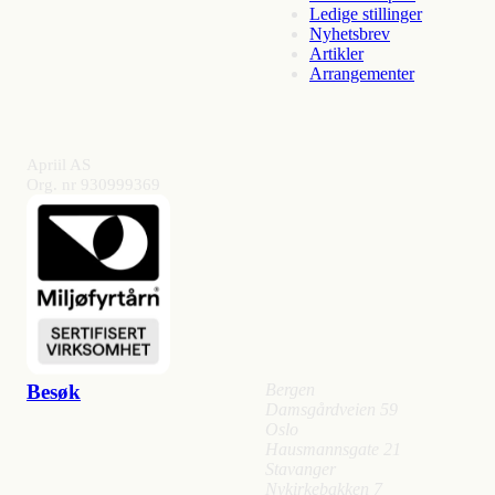
Ledige stillinger
Nyhetsbrev
Artikler
Arrangementer
Apriil AS
Org. nr 930999369
Besøk
Bergen
Damsgårdveien 59
Oslo
Hausmannsgate 21
Stavanger
Nykirkebakken 7