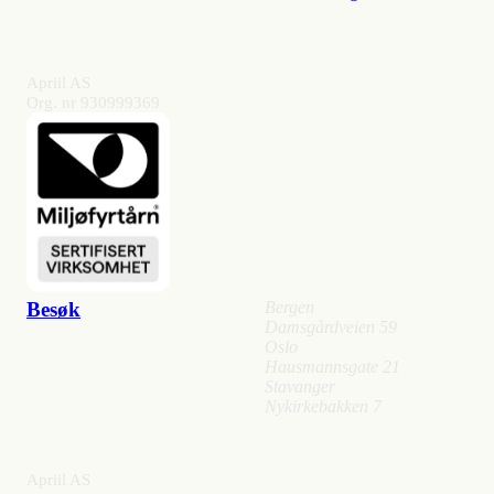
Apriil AS
Org. nr 930999369
Besøk
Bergen
Damsgårdveien 59
Oslo
Hausmannsgate 21
Stavanger
Nykirkebakken 7
Apriil AS