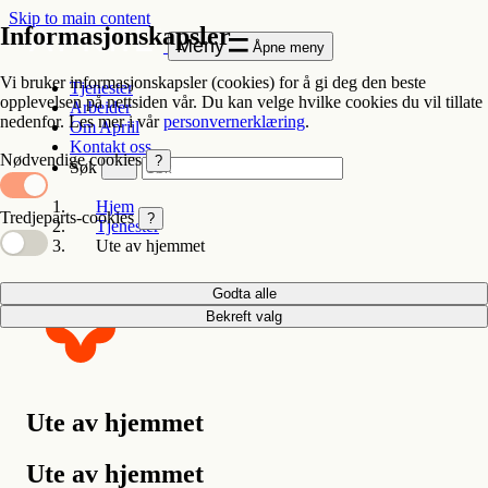
Skip to main content
Informasjonskapsler
Meny
Åpne meny
Vi bruker informasjonskapsler (cookies) for å gi deg den beste
Tjenester
opplevelsen på nettsiden vår. Du kan velge hvilke cookies du vil tillate
Arbeider
nedenfor. Les mer i vår
personvernerklæring
.
Om Apriil
Kontakt oss
Nødvendige cookies
?
Søk
Hjem
Tredjeparts-cookies
?
Tjenester
Ute av hjemmet
Godta alle
Bekreft valg
Ute av hjemmet
Ute av hjemmet