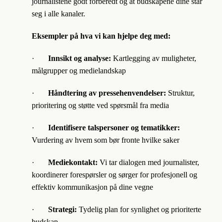
journalistene godt forberedt og at budskapene dine står
seg i alle kanaler.
Eksempler på hva vi kan hjelpe deg med:
·
Innsikt og analyse:
Kartlegging av muligheter,
målgrupper og medielandskap
·
Håndtering av pressehenvendelser:
Struktur,
prioritering og støtte ved spørsmål fra media
·
Identifisere talspersoner og tematikker:
Vurdering av hvem som bør fronte hvilke saker
·
Mediekontakt:
Vi tar dialogen med journalister,
koordinerer forespørsler og sørger for profesjonell og
effektiv kommunikasjon på dine vegne
·
Strategi:
Tydelig plan for synlighet og prioriterte
budskap