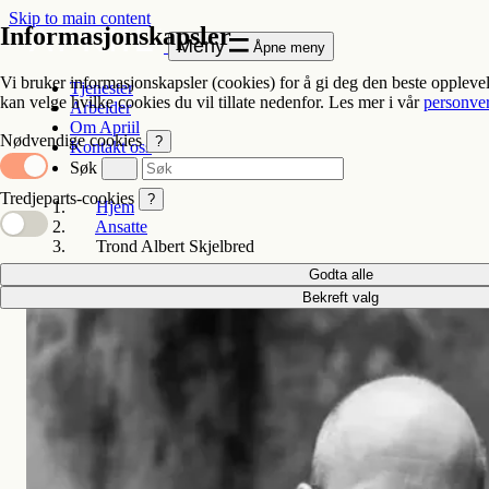
Skip to main content
Informasjonskapsler
Meny
Åpne meny
Vi bruker informasjonskapsler (cookies) for å gi deg den beste oppleve
Tjenester
kan velge hvilke cookies du vil tillate nedenfor. Les mer i vår
personve
Arbeider
Om Apriil
Nødvendige cookies
?
Kontakt oss
Søk
Tredjeparts-cookies
?
Hjem
Ansatte
Trond Albert Skjelbred
Godta alle
Bekreft valg