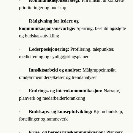
·
Kommunikasjonsstrategi:
Fra innsikt til konkrete
prioriteringer og budskap
·
Rådgivning for ledere og
kommunikasjonsansvarlige:
Sparring, beslutningsstøtte
og budskapsutvikling
·
Lederposisjonering:
Profilering, talepunkter,
medietrening og synliggjøringsplaner
·
Innsiktsarbeid og analyse:
Målgruppeinnsikt,
omdømmeundersøkelser og trendanalyser
·
Endrings- og internkommunikasjon:
Narrativ,
planverk og medarbeiderforankring
·
Budskaps- og konseptutvikling:
Kjernebudskap,
fortellinger og rammeverk
·
Krise- og beredskapskommunikasjon:
Planverk,