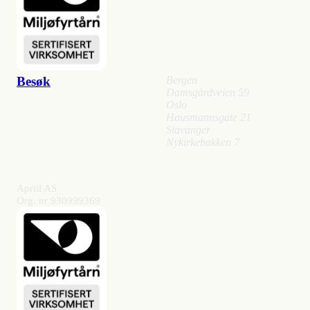
Besøk
Bergen
Damsgårdveien 59
Oslo
Hausmannsgate 21
Stavanger
Nykirkebakken 7
Apriil AS
Org. nr 930999369